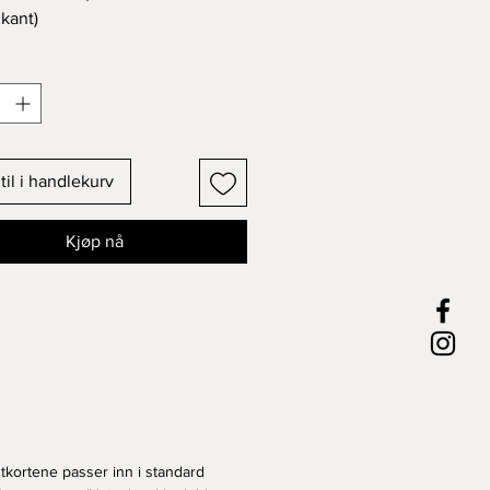
 kant)
ykk på 300 gram høykvalitets
tter ved kjøp av flere.
til i handlekurv
Kjøp nå
tkortene passer inn i standard