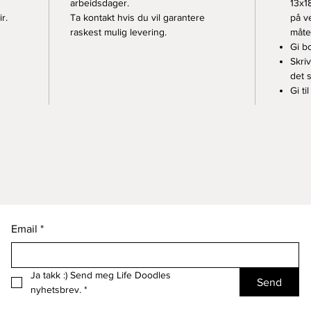
arbeidsdager.
13x1
r.
Ta kontakt hvis du vil garantere
på v
raskest mulig levering.
måte.
Gi bo
Skri
det 
Gi ti
Email
*
Ja takk :) Send meg Life Doodles 
Send
nyhetsbrev.
*