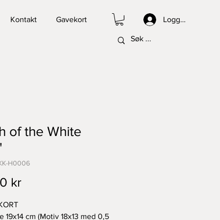
Kontakt
Gavekort
Logg inn
th of the White
"
KK-H0006
Pris
0 kr
KORT
se 19x14 cm (Motiv 18x13 med 0,5