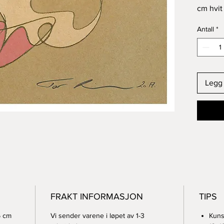
cm hvit
Kunsttr
Antall
*
papir
PS! Raba
Legg 
FRAKT INFORMASJON
TIPS
5 cm
Vi sender varene i løpet av 1-3
Kuns