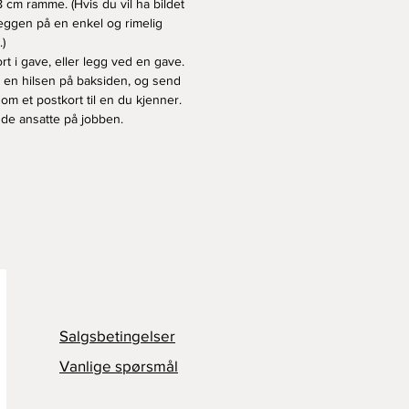
8 cm ramme. (Hvis du vil ha bildet
eggen på en enkel og rimelig
)
rt i gave, eller legg ved en gave.
v en hilsen på baksiden, og send
som et postkort til en du kjenner.
l de ansatte på jobben.
Salgsbetingelser
Vanlige spørsmål