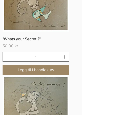
"Whats your Secret ?"
Pris
50,00 kr
Legg til i handlekurv