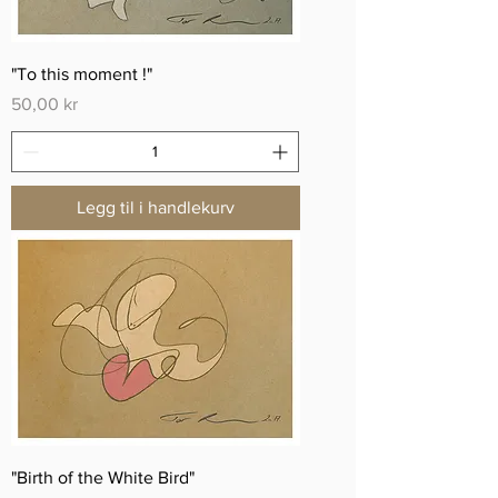
"To this moment !"
Pris
50,00 kr
Legg til i handlekurv
"Birth of the White Bird"