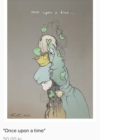
"Once upon a time"
Pris
50,00 kr