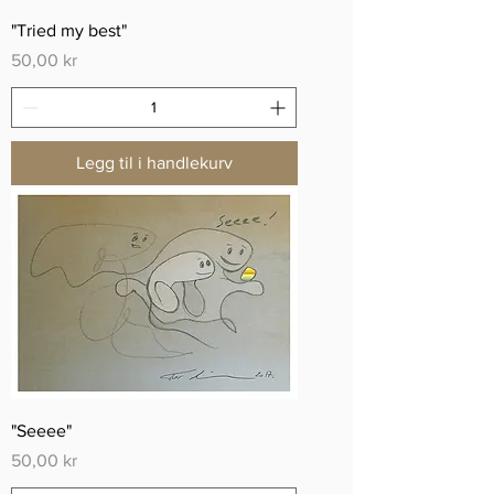
"Tried my best"
Pris
50,00 kr
Legg til i handlekurv
"Seeee"
Pris
50,00 kr