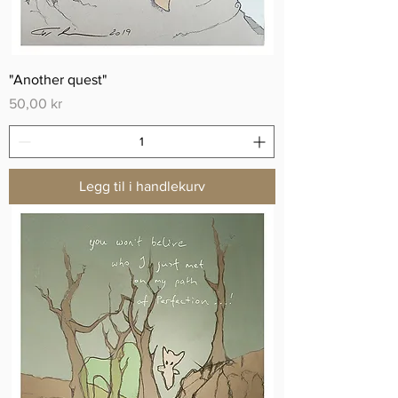
"Another quest"
Pris
50,00 kr
Legg til i handlekurv