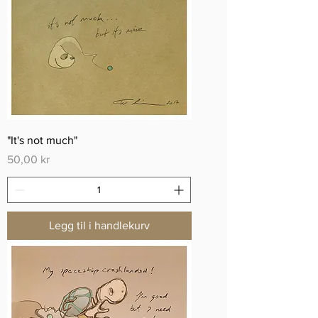
"It's not much"
Pris
50,00 kr
Legg til i handlekurv