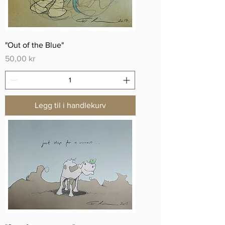
"Out of the Blue"
Pris
50,00 kr
Legg til i handlekurv