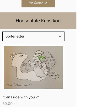
Vis Serier
Horisontale Kunstkort
"Can I ride with you ?"
Pris
50,00 kr