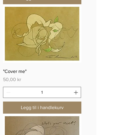
"Cover me"
Pris
50,00 kr
Legg til i handlekurv