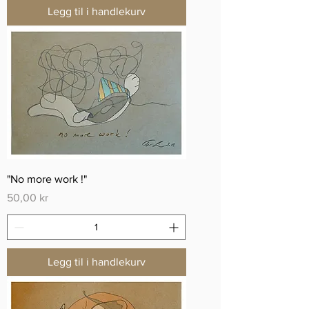
Legg til i handlekurv
"No more work !"
Pris
50,00 kr
Legg til i handlekurv