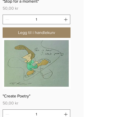
"Stop for a moment"
Pris
50,00 kr
Legg til i handlekurv
"Create Poetry"
Pris
50,00 kr