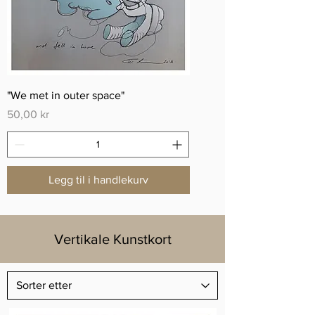
"We met in outer space"
Pris
50,00 kr
Legg til i handlekurv
Vertikale Kunstkort