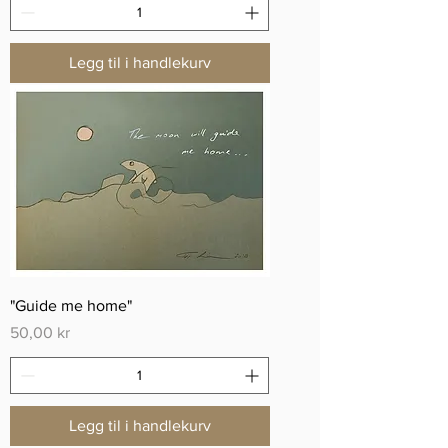
Legg til i handlekurv
"Guide me home"
Pris
50,00 kr
Legg til i handlekurv