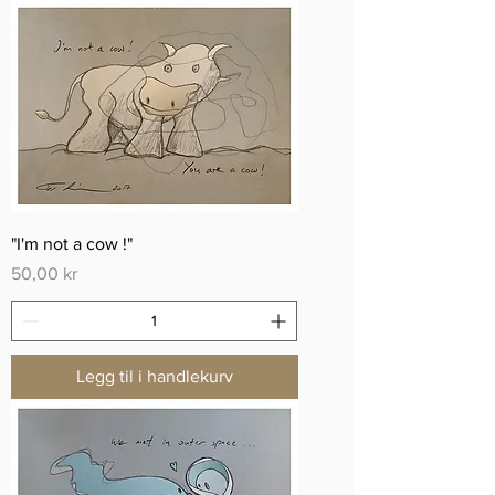
"I'm not a cow !"
Pris
50,00 kr
Legg til i handlekurv