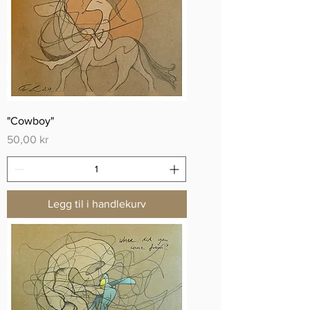
"Cowboy"
Pris
50,00 kr
Legg til i handlekurv