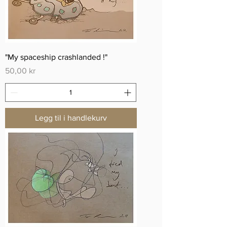
"My spaceship crashlanded !"
Pris
50,00 kr
Legg til i handlekurv