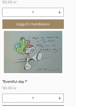
Pris
50,00 kr
Legg til i handlekurv
"Eventful day !"
Pris
50,00 kr