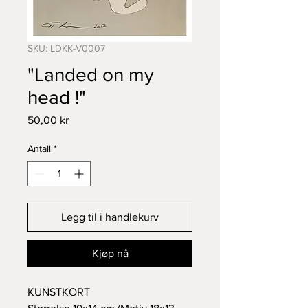
SKU: LDKK-V0007
"Landed on my
head !"
Pris
50,00 kr
Antall
*
Legg til i handlekurv
Kjøp nå
KUNSTKORT