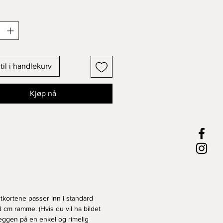
ykk på 300 gram høykvalitets
tter ved kjøp av flere.
til i handlekurv
Kjøp nå
tkortene passer inn i standard
8 cm ramme. (Hvis du vil ha bildet
eggen på en enkel og rimelig