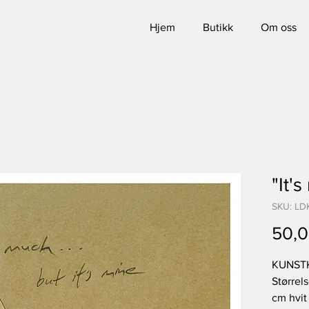
Hjem
Butikk
Om oss
"It'
SKU: LD
50,0
KUNST
Størrel
cm hvit