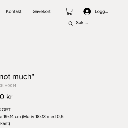
Kontakt
Gavekort
Logg inn
s not much"
KK-H0014
Pris
0 kr
KORT
se 19x14 cm (Motiv 18x13 med 0,5
 kant)