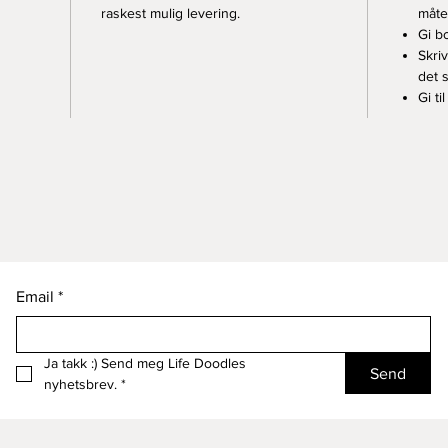
raskest mulig levering.
måte.
Gi bo
Skri
det 
Gi ti
Email
*
Ja takk :) Send meg Life Doodles 
Send
nyhetsbrev.
*