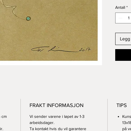
Kunsttr
Antall
*
papir
PS! Raba
Legg 
FRAKT INFORMASJON
TIPS
5 cm
Vi sender varene i løpet av 1-3
Kuns
arbeidsdager.
13x1
r.
Ta kontakt hvis du vil garantere
på v