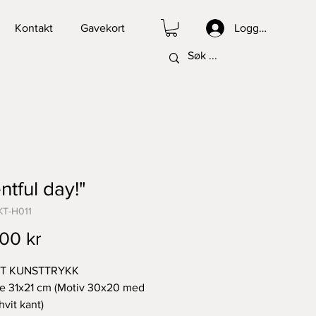
Kontakt
Gavekort
Logg inn
ntful day!"
KT-H011
Pris
00 kr
RT KUNSTTRYKK
se 31x21 cm (Motiv 30x20 med
hvit kant)