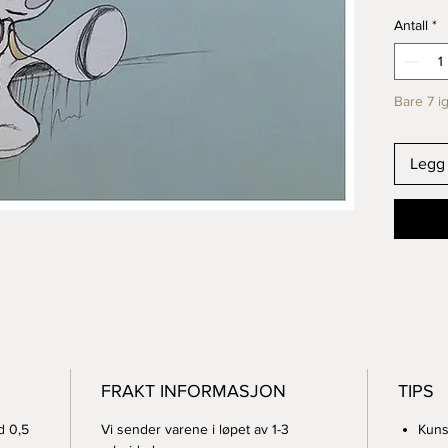
Kunsttr
Antall
*
papir
Signert
Bare 7 i
Legg 
FRAKT INFORMASJON
TIPS
d 0,5
Vi sender varene i løpet av 1-3
Kuns