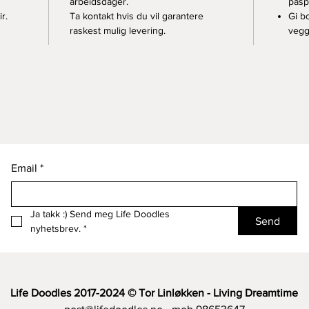
arbeidsdager.
pasp
r.
Ta kontakt hvis du vil garantere
Gi b
raskest mulig levering.
vegg
Email
*
Ja takk :) Send meg Life Doodles 
Send
nyhetsbrev.
*
Life Doodles 2017-2024 © Tor Linløkken - Living Dreamtime