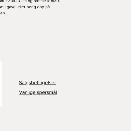
atur 30x20 cm og ramme 40x30.
ort i gave, eller heng opp på
en.
Salgsbetingelser
Vanlige spørsmål