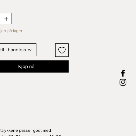
ykk på 300 gram høykvalitets
 av Tor Linløkken
gjen på lager
til i handlekurv
Kjøp nå
ttrykkene passer godt med