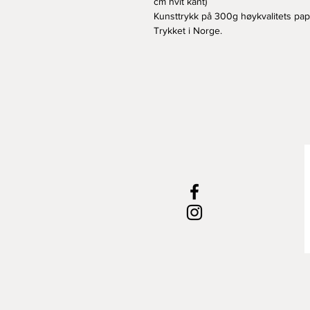
cm hvit kant)
Kunsttrykk på 300g høykvalitets papi
Trykket i Norge.