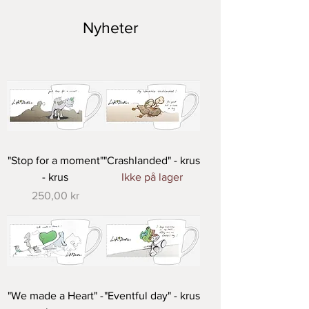
Nyheter
"Stop for a moment"
"Crashlanded" - krus
- krus
Ikke på lager
Pris
250,00 kr
"We made a Heart" -
"Eventful day" - krus