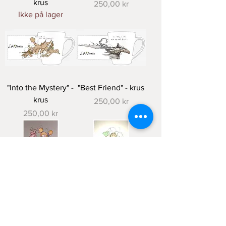
krus
Pris
250,00 kr
Ikke på lager
"Into the Mystery" -
"Best Friend" - krus
krus
Pris
250,00 kr
Pris
250,00 kr
"Walking my own
"Purity within"
Path"
Pris
250,00 kr
Pris
250,00 kr